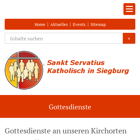
|
|
|
Home
Aktuelles
Events
Sitemap
»
Gottesdienste
Gottesdienste an unseren Kirchorten