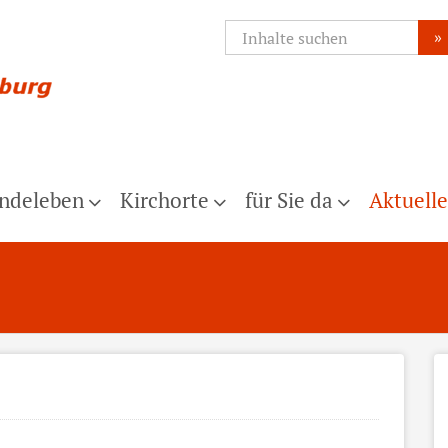
»
ndeleben
Kirchorte
für Sie da
Aktuelle