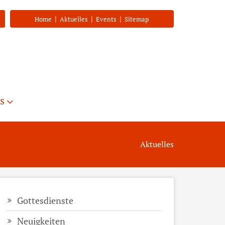
|
|
|
Home
Aktuelles
Events
Sitemap
s
Aktuelles
Gottesdienste
Neuigkeiten