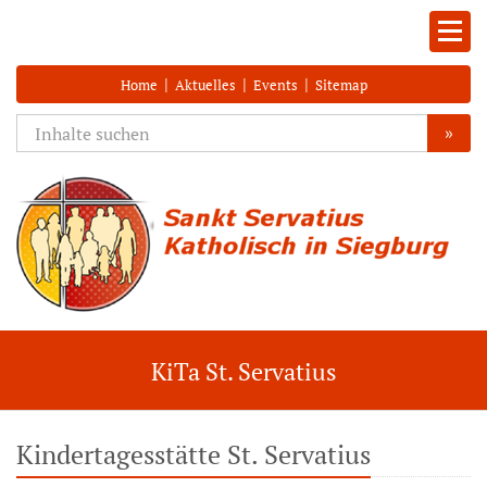
|
|
|
Home
Aktuelles
Events
Sitemap
»
KiTa St. Servatius
Kindertagesstätte St. Servatius