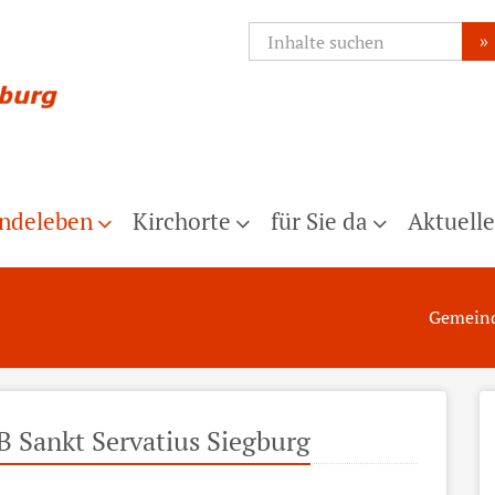
»
ndeleben
Kirchorte
für Sie da
Aktuelle
Gemein
ÖB Sankt Servatius Siegburg