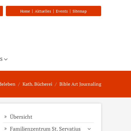
|
|
|
Home
Aktuelles
Events
Sitemap
s
deleben
Kath. Bücherei
Bible Art Journaling
Übersicht
Familienzentrum St. Servatius