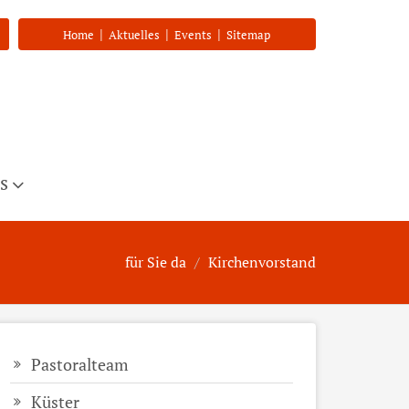
|
|
|
Home
Aktuelles
Events
Sitemap
s
für Sie da
Kirchenvorstand
Pastoralteam
Küster