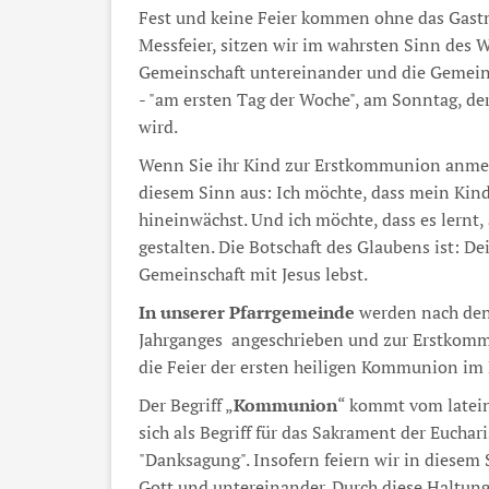
Fest und keine Feier kommen ohne das Gastm
Messfeier, sitzen wir im wahrsten Sinn des W
Gemeinschaft untereinander und die Gemeinsch
- "am ersten Tag der Woche", am Sonntag, de
wird.
Wenn Sie ihr Kind zur Erstkommunion anmeld
diesem Sinn aus: Ich möchte, dass mein Kind
hineinwächst. Und ich möchte, dass es lernt,
gestalten. Die Botschaft des Glaubens ist: D
Gemeinschaft mit Jesus lebst.
In unserer Pfarrgemeinde
werden nach den
Jahrganges angeschrieben und zur Erstkomm
die Feier der ersten heiligen Kommunion im 
Der Begriff „
Kommunion
“ kommt vom latei
sich als Begriff für das Sakrament der Euchari
"Danksagung". Insofern feiern wir in diesem
Gott und untereinander. Durch diese Haltung 