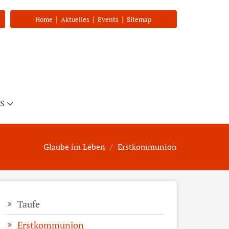
|
|
|
Home
Aktuelles
Events
Sitemap
s
Glaube im Leben
Erstkommunion
Taufe
Erstkommunion