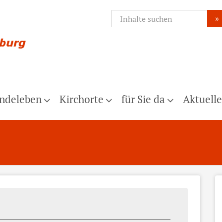
»
ndeleben
Kirchorte
für Sie da
Aktuelle