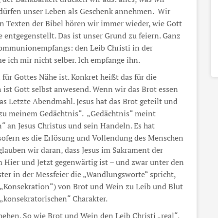
 dürfen unser Leben als Geschenk annehmen. Wir
n Texten der Bibel hören wir immer wieder, wie Gott
 entgegenstellt. Das ist unser Grund zu feiern. Ganz
s Kommunionempfangs: den Leib Christi in der
e ich mir nicht selber. Ich empfange ihn.
für Gottes Nähe ist. Konkret heißt das für die
 ist Gott selbst anwesend. Wenn wir das Brot essen
as Letzte Abendmahl. Jesus hat das Brot geteilt und
 zu meinem Gedächtnis“. „Gedächtnis“ meint
n“ an Jesus Christus und sein Handeln. Es hat
nsofern es die Erlösung und Vollendung des Menschen
lauben wir daran, dass Jesus im Sakrament der
 Hier und Jetzt gegenwärtig ist – und zwar unter den
ter in der Messfeier die „Wandlungsworte“ spricht,
(„Konsekration“) von Brot und Wein zu Leib und Blut
 „konsekratorischen“ Charakter.
ehen. So wie Brot und Wein den Leib Christi „real“,