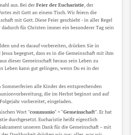
ahl aus. Bei der
Feier der Eucharistie
, der
ortes mit Gott an einem Tisch. Wir feiern die
aft mit Gott. Diese Feier geschieht - in aller Regel
r dadurch für Christen immer ein besonderer Tag sein
en und es darauf vorbereiten, drücken Sie in
 Jesus begegnet, dass es in die Gemeinschaft mit ihm
 aus dieser Gemeinschaft heraus sein Leben zu
ein Leben kann gut gelingen, wenn Du es in der
 Sommerferien alle Kinder des entsprechenden
unionvorbereitung, die im Herbst beginnt und auf
Folgejahr vorbereitet, eingeladen.
nischen Wort
"communio" = "Gemeinschaft"
. Er hat
stie durchgesetzt. Eucharistie heißt eigentlich
 Sakrament unseren Dank für die Gemeinschaft – mit
der Dankbarkeit drücken wir aus: alles, was wir