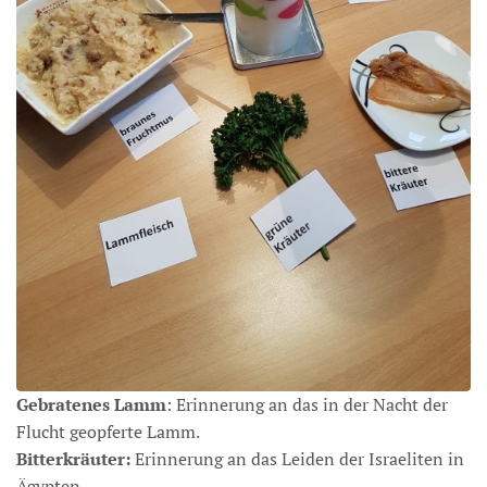
Gebratenes Lamm
: Erinnerung an das in der Nacht der
Flucht geopferte Lamm.
Bitterkräuter:
Erinnerung an das Leiden der Israeliten in
Ägypten.