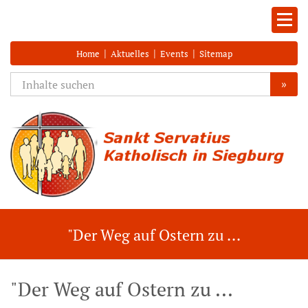
|
|
|
Home
Aktuelles
Events
Sitemap
»
"Der Weg auf Ostern zu ...
"Der Weg auf Ostern zu ...