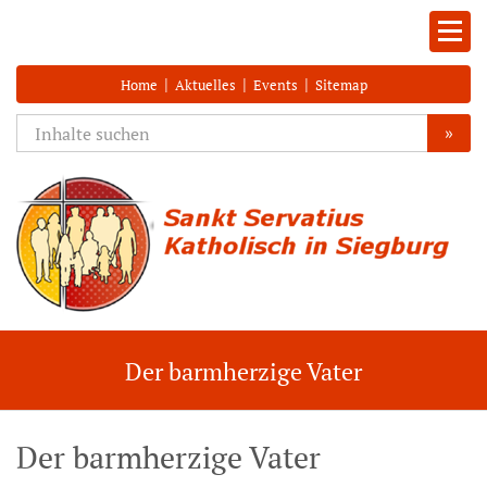
|
|
|
Home
Aktuelles
Events
Sitemap
»
Der barmherzige Vater
Der barmherzige Vater