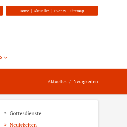
|
|
|
Home
Aktuelles
Events
Sitemap
s
Aktuelles
Neuigkeiten
Gottesdienste
Neuigkeiten