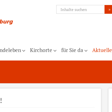
»
ndeleben
Kirchorte
für Sie da
Aktuelle
!