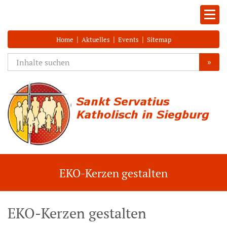
|
|
|
Home
Aktuelles
Events
Sitemap
»
EKO-Kerzen gestalten
EKO-Kerzen gestalten