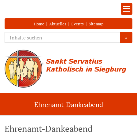
|
|
|
Home
Aktuelles
Events
Sitemap
»
Ehrenamt-Dankeabend
Ehrenamt-Dankeabend