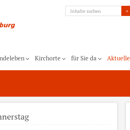
»
ndeleben
Kirchorte
für Sie da
Aktuelle
nerstag