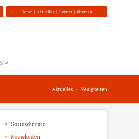
|
|
|
Home
Aktuelles
Events
Sitemap
s
Aktuelles
Neuigkeiten
Gottesdienste
Neuigkeiten