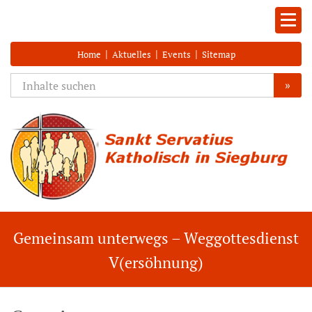
|
|
|
Home
Aktuelles
Events
Sitemap
»
Gemeinsam unterwegs – Weggottesdienst
V(ersöhnung)