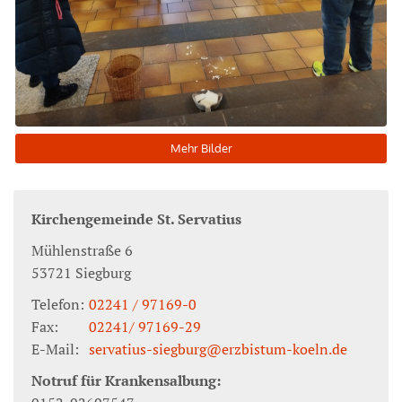
Mehr Bilder
Kirchengemeinde St. Servatius
Mühlenstraße 6
53721
Siegburg
Telefon:
02241 / 97169-0
Fax:
02241/ 97169-29
E-Mail:
servatius-siegburg@erzbistum-koeln.de
Notruf für Krankensalbung: