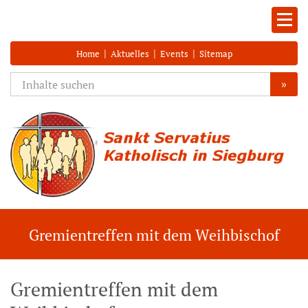
|
|
|
Home
Aktuelles
Events
Sitemap
»
Gremientreffen mit dem Weihbischof
Gremientreffen mit dem