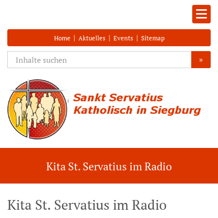
|
|
|
Home
Aktuelles
Events
Sitemap
»
Kita St. Servatius im Radio
Kita St. Servatius im Radio