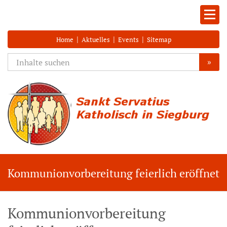
|
|
|
Home
Aktuelles
Events
Sitemap
»
Kommunionvorbereitung feierlich eröffnet
Kommunionvorbereitung