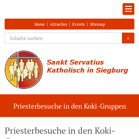
|
|
|
Home
Aktuelles
Events
Sitemap
»
Priesterbesuche in den Koki-Gruppen
Priesterbesuche in den Koki-