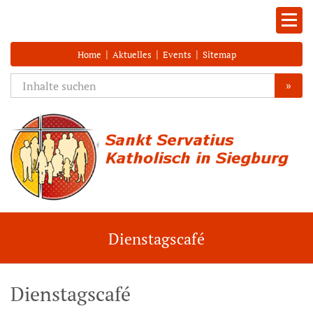
|
|
|
Home
Aktuelles
Events
Sitemap
»
Dienstagscafé
Dienstagscafé