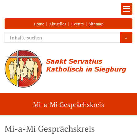
|
|
|
Home
Aktuelles
Events
Sitemap
»
Mi-a-Mi Gesprächskreis
Mi-a-Mi Gesprächskreis