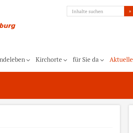
»
ndeleben
Kirchorte
für Sie da
Aktuelle