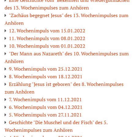
Eine Geschichte vom "Bekennen und Wiedergutmachen"
des 13. Wochenimpulses zum Anhören
"Zachäus begegnet Jesus" des 13. Wochenimpulses zum
Anhören
12. Wochenimpuls vom 15.01.2022
11. Wochenimpuls vom 08.01.2022
10. Wochenimpuls vom 01.01.2022
"Der Mann aus Nazareth" des 10. Wochenimpulses zum
Anhören
9. Wochenimpuls vom 25.12.2021
8. Wochenimpuls vom 18.12.2021
Erzählung "Jesus ist geboren" des 8. Wochenimpulses
zum Anhören
7. Wochenimpuls vom 11.12.2021
6. Wochenimpuls vom 04.12.2021
5. Wochenimpuls vom 27.11.2021
Geschichte "Die Muschel und der Fisch" des 5.
Wochenimpulses zum Anhören