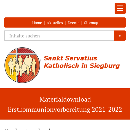
|
|
|
Home
Aktuelles
Events
Sitemap
»
Materialdownload
Erstkommunionvorbereitung 2021-2022