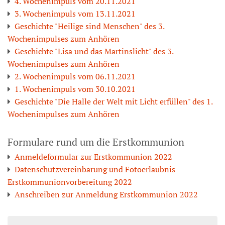
4. Wochenimpuls vom 20.11.2021
3. Wochenimpuls vom 13.11.2021
Geschichte "Heilige sind Menschen" des 3.
Wochenimpulses zum Anhören
Geschichte "Lisa und das Martinslicht" des 3.
Wochenimpulses zum Anhören
2. Wochenimpuls vom 06.11.2021
1. Wochenimpuls vom 30.10.2021
Geschichte "Die Halle der Welt mit Licht erfüllen" des 1.
Wochenimpulses zum Anhören
Formulare rund um die Erstkommunion
Anmeldeformular zur Erstkommunion 2022
Datenschutzvereinbarung und Fotoerlaubnis
Erstkommunionvorbereitung 2022
Anschreiben zur Anmeldung Erstkommunion 2022