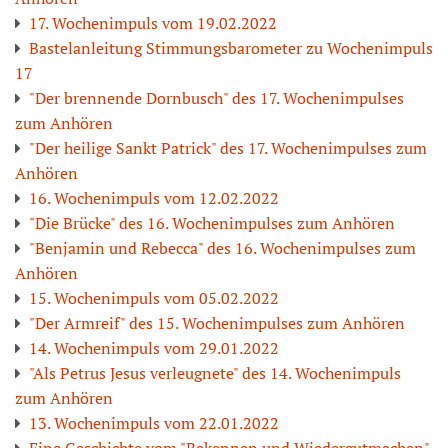
17. Wochenimpuls vom 19.02.2022
Bastelanleitung Stimmungsbarometer zu Wochenimpuls
17
"Der brennende Dornbusch" des 17. Wochenimpulses
zum Anhören
"Der heilige Sankt Patrick" des 17. Wochenimpulses zum
Anhören
16. Wochenimpuls vom 12.02.2022
"Die Brücke" des 16. Wochenimpulses zum Anhören
"Benjamin und Rebecca" des 16. Wochenimpulses zum
Anhören
15. Wochenimpuls vom 05.02.2022
"Der Armreif" des 15. Wochenimpulses zum Anhören
14. Wochenimpuls vom 29.01.2022
"Als Petrus Jesus verleugnete" des 14. Wochenimpuls
zum Anhören
13. Wochenimpuls vom 22.01.2022