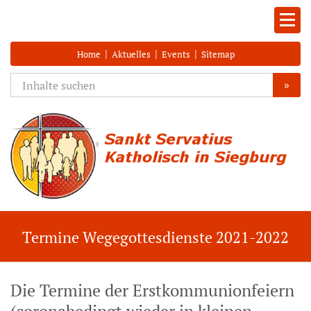
|
|
|
Home
Aktuelles
Events
Sitemap
»
Termine Wegegottesdienste 2021-2022
Die Termine der Erstkommunionfeiern