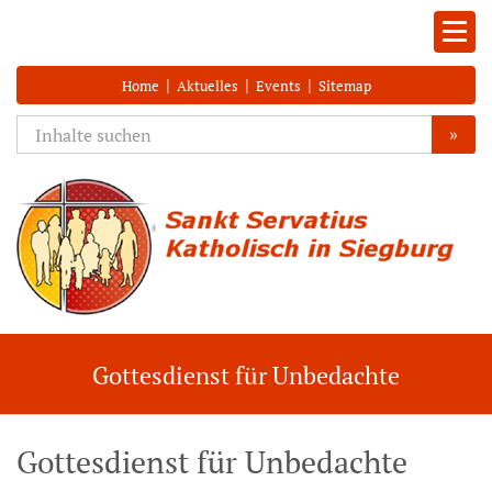
|
|
|
Home
Aktuelles
Events
Sitemap
»
Gottesdienst für Unbedachte
Gottesdienst für Unbedachte