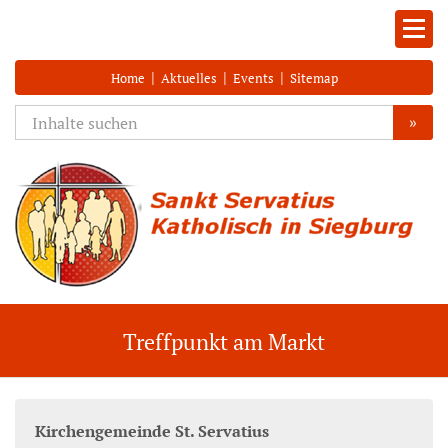
|
|
|
Home
Aktuelles
Events
Sitemap
»
Treffpunkt am Markt
Kirchengemeinde St. Servatius