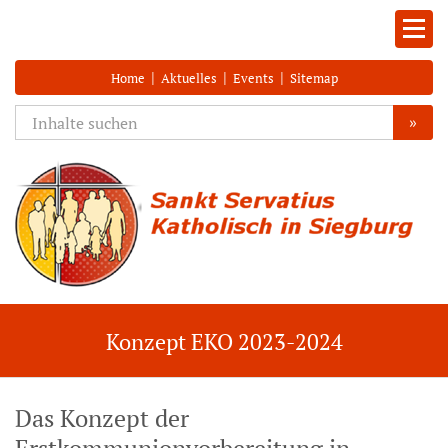
|
|
|
Home
Aktuelles
Events
Sitemap
»
Konzept EKO 2023-2024
Das Konzept der