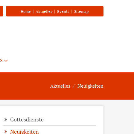
|
|
|
Home
Aktuelles
Events
Sitemap
s
Aktuelles
Neuigkeiten
Gottesdienste
Neuigkeiten