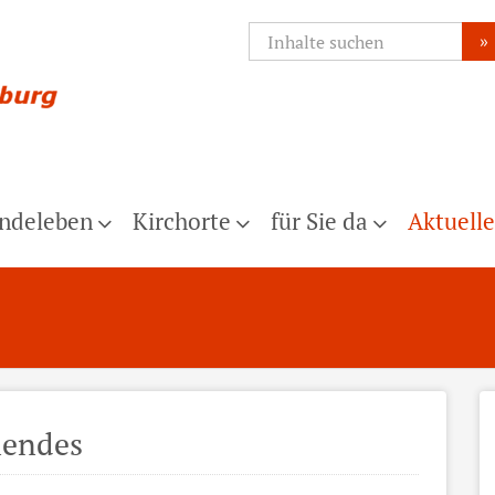
»
ndeleben
Kirchorte
für Sie da
Aktuelle
nendes