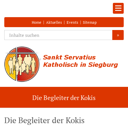
|
|
|
Home
Aktuelles
Events
Sitemap
»
Die Begleiter der Kokis
Die Begleiter der Kokis