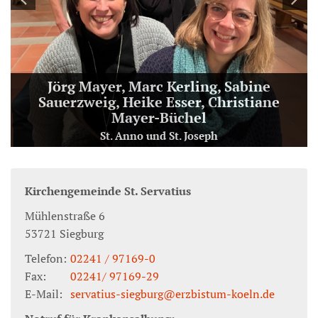
Jörg Mayer, Marc Kerling, Sabine
Sauerzweig, Heike Esser, Christiane
Mayer-Büchel
St. Anno und St. Joseph
Kirchengemeinde St. Servatius
Mühlenstraße 6
53721
Siegburg
Telefon:
02241 / 97169-0
Fax:
02241/ 97169-29
E-Mail:
servatius-siegburg@erzbistum-koeln.de