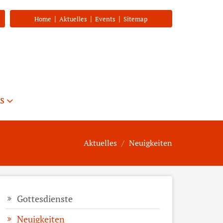
|
|
|
Home
Aktuelles
Events
Sitemap
s
Aktuelles
Neuigkeiten
Gottesdienste
Neuigkeiten