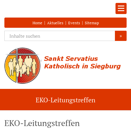
|
|
|
Home
Aktuelles
Events
Sitemap
»
EKO-Leitungstreffen
EKO-Leitungstreffen