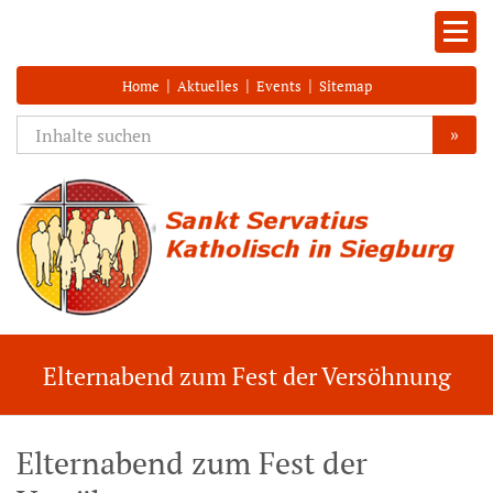
|
|
|
Home
Aktuelles
Events
Sitemap
»
Elternabend zum Fest der Versöhnung
Elternabend zum Fest der