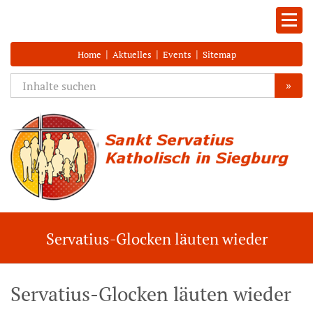
|
|
|
Home
Aktuelles
Events
Sitemap
»
Servatius-Glocken läuten wieder
Servatius-Glocken läuten wieder